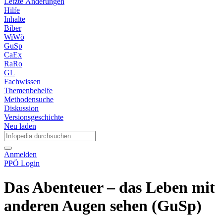
Letzte Änderungen
Hilfe
Inhalte
Biber
WiWö
GuSp
CaEx
RaRo
GL
Fachwissen
Themenbehelfe
Methodensuche
Diskussion
Versionsgeschichte
Neu laden
Anmelden
PPÖ Login
Das Abenteuer – das Leben mit
anderen Augen sehen (GuSp)