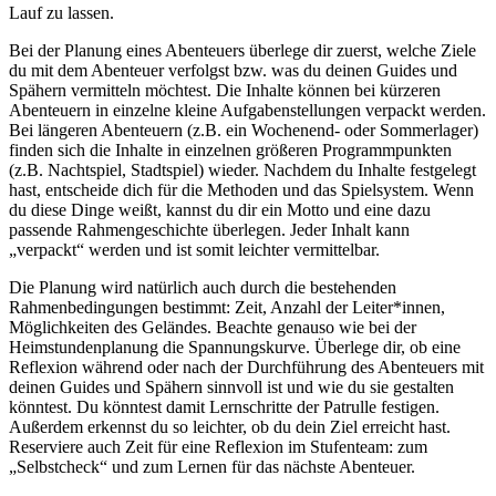
Lauf zu lassen.
Bei der Planung eines Abenteuers überlege dir zuerst, welche Ziele
du mit dem Abenteuer verfolgst bzw. was du deinen Guides und
Spähern vermitteln möchtest. Die Inhalte können bei kürzeren
Abenteuern in einzelne kleine Aufgabenstellungen verpackt werden.
Bei längeren Abenteuern (z.B. ein Wochenend- oder Sommerlager)
finden sich die Inhalte in einzelnen größeren Programmpunkten
(z.B. Nachtspiel, Stadtspiel) wieder. Nachdem du Inhalte festgelegt
hast, entscheide dich für die Methoden und das Spielsystem. Wenn
du diese Dinge weißt, kannst du dir ein Motto und eine dazu
passende Rahmengeschichte überlegen. Jeder Inhalt kann
„verpackt“ werden und ist somit leichter vermittelbar.
Die Planung wird natürlich auch durch die bestehenden
Rahmenbedingungen bestimmt: Zeit, Anzahl der Leiter*innen,
Möglichkeiten des Geländes. Beachte genauso wie bei der
Heimstundenplanung die Spannungskurve. Überlege dir, ob eine
Reflexion während oder nach der Durchführung des Abenteuers mit
deinen Guides und Spähern sinnvoll ist und wie du sie gestalten
könntest. Du könntest damit Lernschritte der Patrulle festigen.
Außerdem erkennst du so leichter, ob du dein Ziel erreicht hast.
Reserviere auch Zeit für eine Reflexion im Stufenteam: zum
„Selbstcheck“ und zum Lernen für das nächste Abenteuer.