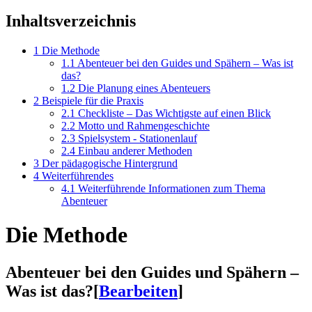
Inhaltsverzeichnis
1
Die Methode
1.1
Abenteuer bei den Guides und Spähern – Was ist
das?
1.2
Die Planung eines Abenteuers
2
Beispiele für die Praxis
2.1
Checkliste – Das Wichtigste auf einen Blick
2.2
Motto und Rahmengeschichte
2.3
Spielsystem - Stationenlauf
2.4
Einbau anderer Methoden
3
Der pädagogische Hintergrund
4
Weiterführendes
4.1
Weiterführende Informationen zum Thema
Abenteuer
Die Methode
Abenteuer bei den Guides und Spähern –
Was ist das?
[
Bearbeiten
]