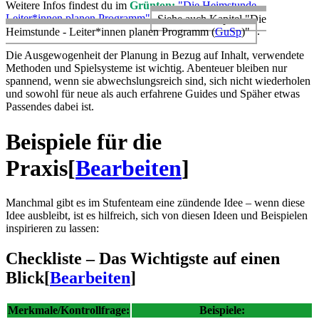
Weitere Infos findest du im
Grünton:
"Die Heimstunde -
Leiter*innen planen Programm"
Siehe auch Kapitel "Die
Heimstunde - Leiter*innen planen Programm (
GuSp
)"
.
Die Ausgewogenheit der Planung in Bezug auf Inhalt, verwendete
Methoden und Spielsysteme ist wichtig. Abenteuer bleiben nur
spannend, wenn sie abwechslungsreich sind, sich nicht wiederholen
und sowohl für neue als auch erfahrene Guides und Späher etwas
Passendes dabei ist.
Beispiele für die
Praxis
[
Bearbeiten
]
Manchmal gibt es im Stufenteam eine zündende Idee – wenn diese
Idee ausbleibt, ist es hilfreich, sich von diesen Ideen und Beispielen
inspirieren zu lassen:
Checkliste – Das Wichtigste auf einen
Blick
[
Bearbeiten
]
Merkmale/Kontrollfrage:
Beispiele: