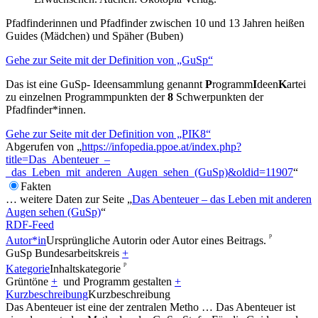
Pfadfinderinnen und Pfadfinder zwischen 10 und 13 Jahren heißen
Guides (Mädchen) und Späher (Buben)
Gehe zur Seite mit der Definition von „GuSp“
Das ist eine GuSp- Ideensammlung genannt
P
rogramm
I
deen
K
artei
zu einzelnen Programmpunkten der
8
Schwerpunkten der
Pfadfinder*innen.
Gehe zur Seite mit der Definition von „PIK8“
Abgerufen von „
https://infopedia.ppoe.at/index.php?
title=Das_Abenteuer_–
_das_Leben_mit_anderen_Augen_sehen_(GuSp)&oldid=11907
“
Fakten
… weitere Daten zur Seite „
Das Abenteuer – das Leben mit anderen
Augen sehen (GuSp)
“
RDF-Feed
ᵖ
Autor*in
Ursprüngliche Autorin oder Autor eines Beitrags.
GuSp Bundesarbeitskreis
+
ᵖ
Kategorie
Inhaltskategorie
Grüntöne
+
und
Programm gestalten
+
Kurzbeschreibung
Kurzbeschreibung
Das Abenteuer ist eine der zentralen Metho
…
Das Abenteuer ist