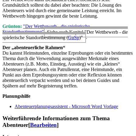
Grundsätzlich solltest du dabei aber beachten: Die Lösung des
Abenteuers wird durch eine gemeinsame Leistung erreicht. Im
Wettbewerb hingegen gewinnt die beste Leistung.
Grünton:
"Der Wettbewerb - die spielerische
Standortbestimmung"
Siehe auch Kapitel "Der Wettbewerb - die
spielerische Standortbestimmung (
GuSp
)"
.
Der „abenteuerliche Rahmen“
Du kannst Heimstunden, einzelne Erprobungen oder ein bestimmtes
Thema durch die Verwendung ausgewählter Merkmale eines
Abenteuers (z.B. Motto, Einstieg, Ausstieg) wie ein „kleines“
Abenteuer planen. Auch ein Patrullenrat, eine Heimstunde, ein
Punkt aus dem Erprobungssystem oder eine Reflexion können
abenteuerlich verpackt werden und so bei deinen Guides und
Spähern auf mehr Begeisterung treffen.
Planungshilfe
Abenteuerplanungsassistent - Microsoft Word Vorlage
Weiterführende Informationen zum Thema
Abenteuer
[
Bearbeiten
]