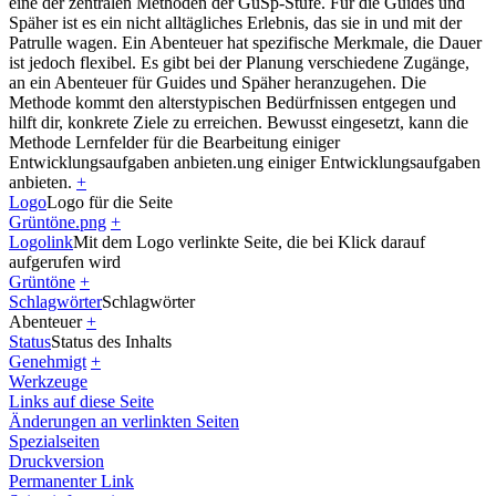
eine der zentralen Methoden der GuSp-Stufe. Für die Guides und
Späher ist es ein nicht alltägliches Erlebnis, das sie in und mit der
Patrulle wagen. Ein Abenteuer hat spezifische Merkmale, die Dauer
ist jedoch flexibel. Es gibt bei der Planung verschiedene Zugänge,
an ein Abenteuer für Guides und Späher heranzugehen. Die
Methode kommt den alterstypischen Bedürfnissen entgegen und
hilft dir, konkrete Ziele zu erreichen. Bewusst eingesetzt, kann die
Methode Lernfelder für die Bearbeitung einiger
Entwicklungsaufgaben anbieten.
ung einiger Entwicklungsaufgaben
anbieten.
+
Logo
Logo für die Seite
Grüntöne.png
+
Logolink
Mit dem Logo verlinkte Seite, die bei Klick darauf
aufgerufen wird
Grüntöne
+
Schlagwörter
Schlagwörter
Abenteuer
+
Status
Status des Inhalts
Genehmigt
+
Werkzeuge
Links auf diese Seite
Änderungen an verlinkten Seiten
Spezialseiten
Druckversion
Permanenter Link