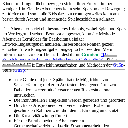
Kinder und Jugendliche bewegen sich in ihrer Freizeit immer
weniger. Ein Ziel des Abenteuers kann sein, Spaß an der Bewegung
zu fördern und somit alle Kids dazu zu ermutigen - dies kann am
besten durch Action und spannende Spielgeschichten gelingen.
Das Abenteuer bietet ein besonderes Erlebnis, wobei Spiel und Spaß
im Vordergrund stehen. Bewusst eingesetzt, kann die Methode
Abenteuer Lernfelder für Bearbeitung einiger
Entwicklungsaufgaben anbieten. Insbesondere können gezielt
einzelne Entwicklungsaufgaben angesprochen werden. Mehr
Informationen zu dem Thema findest du im
Grünton:
"Die
Entwicklungsaufgaben und Methoden der GuSp- Stufe"
Siehe
auch Kapitel "Die Entwicklungsaufgaben und Methoden der
GuSp
-
Stufe (
GuSp
)"
.
Jede Guide und jeder Späher hat die Möglichkeit zur
Selbsterfahrung und zum Austesten der eigenen Grenzen.
Dabei lernt sie*er mit altersgerechten Risikosituationen
umzugehen.
Die individuellen Fähigkeiten werden gefordert und gefördert.
Durch das Ausprobieren von verschiedenen Rollen im
geschützten Rahmen wird die Identitätsfindung unterstützt.
Die Kreativität wird gefördert.
Für die Patrulle bedeutet Abenteuer ein
Gemeinschaftserlebnis, das die Zusammenarbeit, den