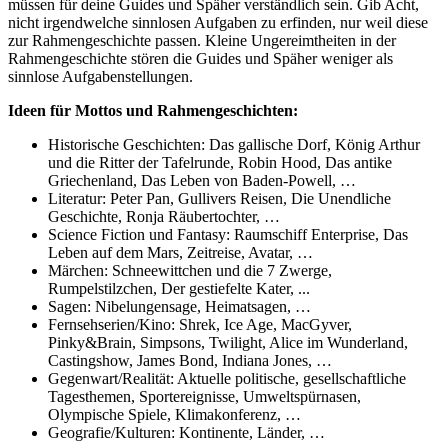
müssen für deine Guides und Späher verständlich sein. Gib Acht,
nicht irgendwelche sinnlosen Aufgaben zu erfinden, nur weil diese
zur Rahmengeschichte passen. Kleine Ungereimtheiten in der
Rahmengeschichte stören die Guides und Späher weniger als
sinnlose Aufgabenstellungen.
Ideen für Mottos und Rahmengeschichten:
Historische Geschichten: Das gallische Dorf, König Arthur
und die Ritter der Tafelrunde, Robin Hood, Das antike
Griechenland, Das Leben von Baden-Powell, …
Literatur: Peter Pan, Gullivers Reisen, Die Unendliche
Geschichte, Ronja Räubertochter, …
Science Fiction und Fantasy: Raumschiff Enterprise, Das
Leben auf dem Mars, Zeitreise, Avatar, …
Märchen: Schneewittchen und die 7 Zwerge,
Rumpelstilzchen, Der gestiefelte Kater, ...
Sagen: Nibelungensage, Heimatsagen, …
Fernsehserien/Kino: Shrek, Ice Age, MacGyver,
Pinky&Brain, Simpsons, Twilight, Alice im Wunderland,
Castingshow, James Bond, Indiana Jones, …
Gegenwart/Realität: Aktuelle politische, gesellschaftliche
Tagesthemen, Sportereignisse, Umweltspürnasen,
Olympische Spiele, Klimakonferenz, …
Geografie/Kulturen: Kontinente, Länder, …