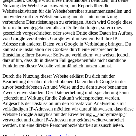
gespeichert. Google wird diese Informationen benutzen, um deine
Nutzung der Website auszuwerten, um Reports über die
Websiteaktivitäten für die Websitebetreiber zusammenzustellen und
um weitere mit der Websitenutzung und der Internetnutzung
verbundene Dienstleistungen zu erbringen. Auch wird Google diese
Informationen gegebenenfalls an Dritte übertragen, sofern dies
gesetzlich vorgeschrieben oder soweit Dritte diese Daten im Auftrag
von Google verarbeiten. Google wird in keinem Fall Ihre IP-
Adresse mit anderen Daten von Google in Verbindung bringen. Du
kannst die Installation der Cookies durch eine entsprechende
Einstellung Ihrer Browser Software verhindern; wir weisen jedoch
darauf hin, dass du in diesem Fall gegebenenfalls nicht sämtliche
Funktionen dieser Website vollumfänglich nutzen kannst.
Durch die Nutzung dieser Website erklärst Du dich mit der
Bearbeitung der über dich erhobenen Daten durch Google in der
zuvor beschriebenen Art und Weise und zu dem zuvor benannten
Zweck einverstanden. Der Datenerhebung und -speicherung kann
jederzeit mit Wirkung für die Zukunft widersprochen werden.
Angesichts der Diskussion um den Einsatz von Analysetools mit
vollständigen IP-Adressen möchten wir darauf hinweisen, dass diese
Website Google Analytics mit der Erweiterung „_anonymizeIp()"
verwendet und daher IP-Adressen nur gekürzt weiterverarbeitet
werden, um eine direkte Personenbeziehbarkeit auszuschließen.