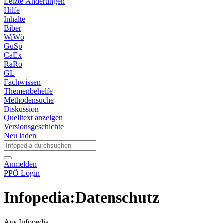
Letzte Änderungen
Hilfe
Inhalte
Biber
WiWö
GuSp
CaEx
RaRo
GL
Fachwissen
Themenbehelfe
Methodensuche
Diskussion
Quelltext anzeigen
Versionsgeschichte
Neu laden
Anmelden
PPÖ Login
Infopedia
:
Datenschutz
Aus Infopedia