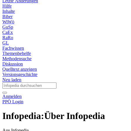
Letzte Änderungen
Hilfe
Inhalte
Biber
WiWö
GuSp
CaEx
RaRo
GL
Fachwissen
Themenbehelfe
Methodensuche
Diskussion
Quelltext anzeigen
Versionsgeschichte
Neu laden
Anmelden
PPÖ Login
Infopedia
:
Über Infopedia
Aus Infopedia