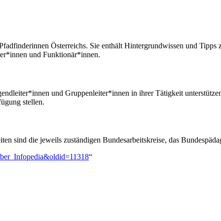
d Pfadfinderinnen Österreichs. Sie enthält Hintergrundwissen und Tipp
ter*innen und Funktionär*innen.
ndleiter*innen und Gruppenleiter*innen in ihrer Tätigkeit unterstützen
fügung stellen.
Seiten sind die jeweils zuständigen Bundesarbeitskreise, das Bundesp
a:Über_Infopedia&oldid=11318
“