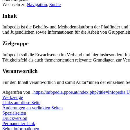
Wechseln zu:
Navigation
,
Suche
Inhalt
Infopedia ist die Behelfe- und Methodenplattform der Pfadfinder un
und Jugendlichen sowie Informationen für die Arbeit von Gruppenlei
Zielgruppe
Infopedia soll die Erwachsenen im Verband und hier insbesondere Juge
Tätigkeitsfeld als auch themenorientiert relevante Grundlagen zur Ver
Verantwortlich
Für den Inhalt verantwortlich und somit Autor*innen der einzelnen 
Abgerufen von „
https://infopedia.ppoe.at/index.php?title=Infopedi
Werkzeuge
Links auf diese Seite
Änderungen an verlinkten Seiten
Spezialseiten
Druckversion
Permanenter Link
Seiten­­informationen