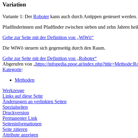
Variation
Variante 1: Der
Roboter
kann auch durch Antippen gesteuert werden. 
Pfadfinderinnen und Pfadfinder zwischen sieben und zehn Jahren he
Gehe zur Seite mit der Definition von „WiWö“
Die WiWö steuern sich gegenseitig durch den Raum.
Gehe zur Seite mit der Definition von „Roboter“
Abgerufen von „
https://infopedia.ppoe.at/index.php?title=Methode
Kategorie
:
Methoden
Werkzeuge
Links auf diese Seite
Änderungen an verlinkten Seiten
Spezialseiten
Druckversion
Permanenter Link
Seiten­­informationen
Seite zitieren
Attribute anzeigen