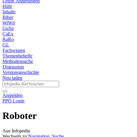
Letzte Änderungen
Hilfe
Inhalte
Biber
WiWö
GuSp
CaEx
RaRo
GL
Fachwissen
Themenbehelfe
Methodensuche
Diskussion
Versionsgeschichte
Neu laden
Anmelden
PPÖ Login
Roboter
Aus Infopedia
Wechseln zu:
Navigation
,
Suche