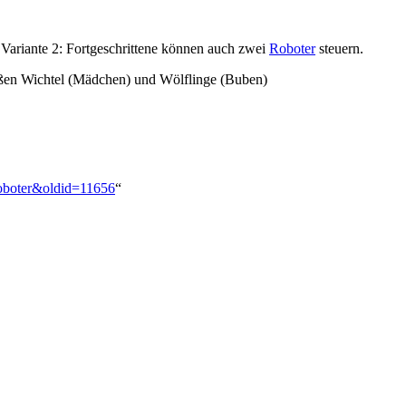
Variante 2: Fortgeschrittene können auch zwei
Roboter
steuern.
ißen Wichtel (Mädchen) und Wölflinge (Buben)
:Roboter&oldid=11656
“