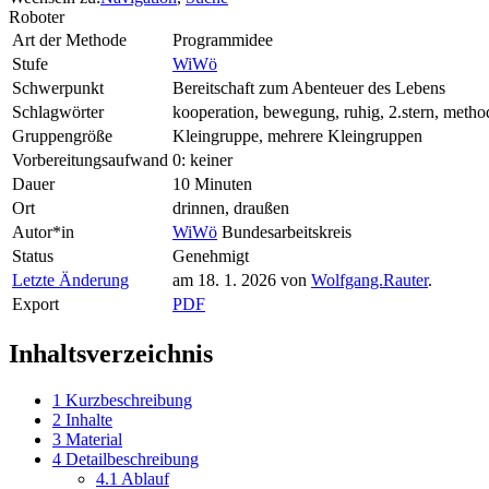
Roboter
Art der Methode
Programmidee
Stufe
WiWö
Schwerpunkt
Bereitschaft zum Abenteuer des Lebens
Schlagwörter
kooperation, bewegung, ruhig, 2.stern, method
Gruppengröße
Kleingruppe, mehrere Kleingruppen
Vorbereitungsaufwand
0: keiner
Dauer
10 Minuten
Ort
drinnen, draußen
Autor*in
WiWö
Bundesarbeitskreis
Status
Genehmigt
Letzte Änderung
am 18. 1. 2026 von
Wolfgang.Rauter
.
Export
PDF
Inhaltsverzeichnis
1
Kurzbeschreibung
2
Inhalte
3
Material
4
Detailbeschreibung
4.1
Ablauf