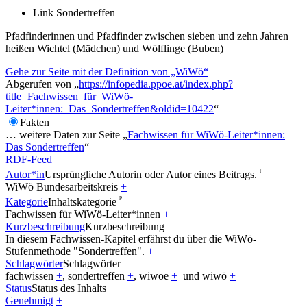
Link Sondertreffen
Pfadfinderinnen und Pfadfinder zwischen sieben und zehn Jahren
heißen Wichtel (Mädchen) und Wölflinge (Buben)
Gehe zur Seite mit der Definition von „WiWö“
Abgerufen von „
https://infopedia.ppoe.at/index.php?
title=Fachwissen_für_WiWö-
Leiter*innen:_Das_Sondertreffen&oldid=10422
“
Fakten
… weitere Daten zur Seite „
Fachwissen für WiWö-Leiter*innen:
Das Sondertreffen
“
RDF-Feed
ᵖ
Autor*in
Ursprüngliche Autorin oder Autor eines Beitrags.
WiWö Bundesarbeitskreis
+
ᵖ
Kategorie
Inhaltskategorie
Fachwissen für WiWö-Leiter*innen
+
Kurzbeschreibung
Kurzbeschreibung
In diesem Fachwissen-Kapitel erfährst du über die WiWö-
Stufenmethode "Sondertreffen".
+
Schlagwörter
Schlagwörter
fachwissen
+
,
sondertreffen
+
,
wiwoe
+
und
wiwö
+
Status
Status des Inhalts
Genehmigt
+