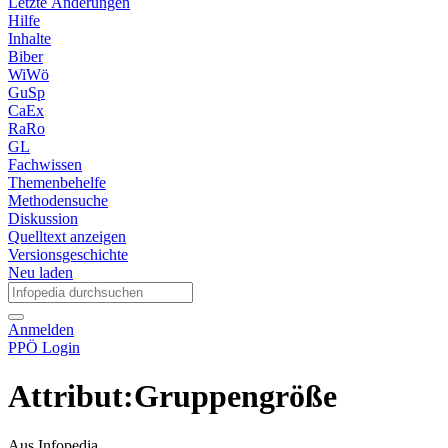
Letzte Änderungen
Hilfe
Inhalte
Biber
WiWö
GuSp
CaEx
RaRo
GL
Fachwissen
Themenbehelfe
Methodensuche
Diskussion
Quelltext anzeigen
Versionsgeschichte
Neu laden
Anmelden
PPÖ Login
Attribut:Gruppengröße
Aus Infopedia