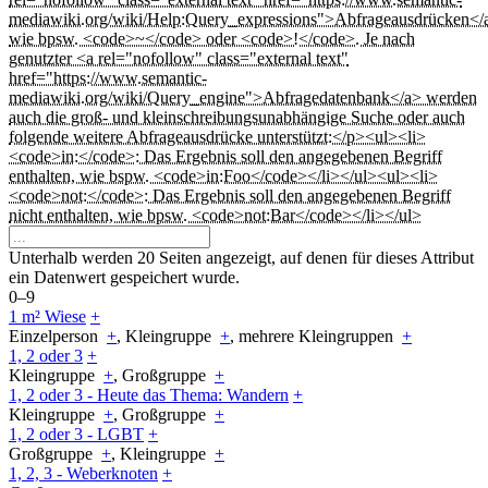
mediawiki.org/wiki/Help:Query_expressions">Abfrageausdrücken</
wie bpsw. <code>~</code> oder <code>!</code>. Je nach
genutzter <a rel="nofollow" class="external text"
href="https://www.semantic-
mediawiki.org/wiki/Query_engine">Abfragedatenbank</a> werden
auch die groß- und kleinschreibungsunabhängige Suche oder auch
folgende weitere Abfrageausdrücke unterstützt:</p><ul><li>
<code>in:</code>: Das Ergebnis soll den angegebenen Begriff
enthalten, wie bspw. <code>in:Foo</code></li></ul><ul><li>
<code>not:</code>: Das Ergebnis soll den angegebenen Begriff
nicht enthalten, wie bpsw. <code>not:Bar</code></li></ul>
Unterhalb werden 20 Seiten angezeigt, auf denen für dieses Attribut
ein Datenwert gespeichert wurde.
0–9
1 m² Wiese
+
Einzelperson
+
, Kleingruppe
+
, mehrere Kleingruppen
+
1, 2 oder 3
+
Kleingruppe
+
, Großgruppe
+
1, 2 oder 3 - Heute das Thema: Wandern
+
Kleingruppe
+
, Großgruppe
+
1, 2 oder 3 - LGBT
+
Großgruppe
+
, Kleingruppe
+
1, 2, 3 - Weberknoten
+