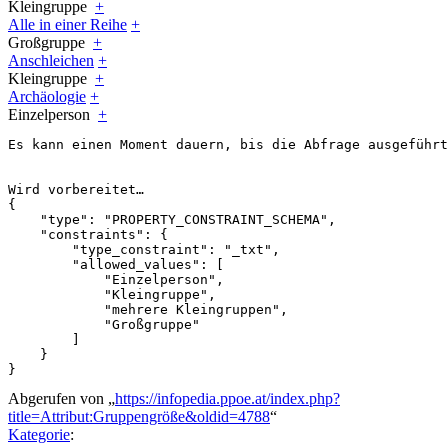
Kleingruppe
+
Alle in einer Reihe
+
Großgruppe
+
Anschleichen
+
Kleingruppe
+
Archäologie
+
Einzelperson
+
Es kann einen Moment dauern, bis die Abfrage ausgeführt
{

    "type": "PROPERTY_CONSTRAINT_SCHEMA",

    "constraints": {

        "type_constraint": "_txt",

        "allowed_values": [

            "Einzelperson",

            "Kleingruppe",

            "mehrere Kleingruppen",

            "Großgruppe"

        ]

    }

}
Abgerufen von „
https://infopedia.ppoe.at/index.php?
title=Attribut:Gruppengröße&oldid=4788
“
Kategorie
: