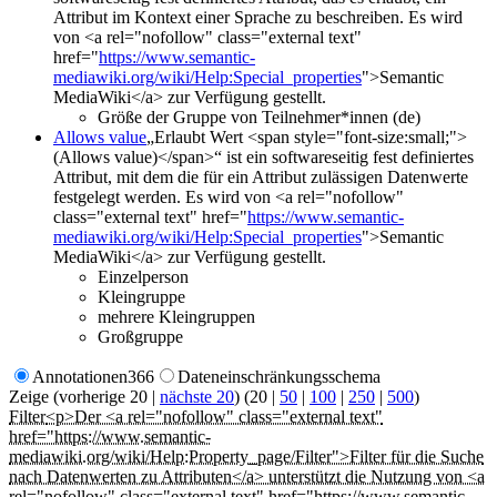
Attribut im Kontext einer Sprache zu beschreiben. Es wird
von <a rel="nofollow" class="external text"
href="
https://www.semantic-
mediawiki.org/wiki/Help:Special_properties
">Semantic
MediaWiki</a> zur Verfügung gestellt.
Größe der Gruppe von Teilnehmer*innen (de)
Allows value
„Erlaubt Wert <span style="font-size:small;">
(Allows value)</span>“ ist ein softwareseitig fest definiertes
Attribut, mit dem die für ein Attribut zulässigen Datenwerte
festgelegt werden. Es wird von <a rel="nofollow"
class="external text" href="
https://www.semantic-
mediawiki.org/wiki/Help:Special_properties
">Semantic
MediaWiki</a> zur Verfügung gestellt.
Einzelperson
Kleingruppe
mehrere Kleingruppen
Großgruppe
Annotationen
366
Dateneinschränkungsschema
Zeige (
vorherige 20
|
nächste 20
) (
20
|
50
|
100
|
250
|
500
)
Filter
<p>Der <a rel="nofollow" class="external text"
href="https://www.semantic-
mediawiki.org/wiki/Help:Property_page/Filter">Filter für die Suche
nach Datenwerten zu Attributen</a> unterstützt die Nutzung von <a
rel="nofollow" class="external text" href="https://www.semantic-