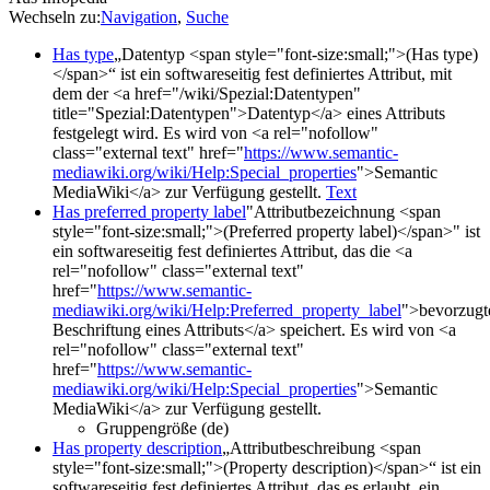
Wechseln zu:
Navigation
,
Suche
Has type
„Datentyp <span style="font-size:small;">(Has type)
</span>“ ist ein softwareseitig fest definiertes Attribut, mit
dem der <a href="/wiki/Spezial:Datentypen"
title="Spezial:Datentypen">Datentyp</a> eines Attributs
festgelegt wird. Es wird von <a rel="nofollow"
class="external text" href="
https://www.semantic-
mediawiki.org/wiki/Help:Special_properties
">Semantic
MediaWiki</a> zur Verfügung gestellt.
Text
Has preferred property label
"Attributbezeichnung <span
style="font-size:small;">(Preferred property label)</span>" ist
ein softwareseitig fest definiertes Attribut, das die <a
rel="nofollow" class="external text"
href="
https://www.semantic-
mediawiki.org/wiki/Help:Preferred_property_label
">bevorzugt
Beschriftung eines Attributs</a> speichert. Es wird von <a
rel="nofollow" class="external text"
href="
https://www.semantic-
mediawiki.org/wiki/Help:Special_properties
">Semantic
MediaWiki</a> zur Verfügung gestellt.
Gruppengröße (de)
Has property description
„Attributbeschreibung <span
style="font-size:small;">(Property description)</span>“ ist ein
softwareseitig fest definiertes Attribut, das es erlaubt, ein