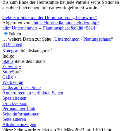
Bis zum Ende der Heimstunde hat jede Patrulle sechs Stationen
absolviert bei denen ihr Teamwork gefördert wurde.
Gehe zur Seite mit der Definition von „Teamwork“
Abgerufen von „
https://infopedia.ppoe.at/index.php?
title=Unternehmen_-_Planungsphase&oldid=9814
“
Fakten
… weitere Daten zur Seite „
Unternehmen - Planungsphase
“
RDF-Feed
ᵖ
Kategorie
Inhaltskategorie
Indigo
+
Status
Status des Inhalts
Entwurf
+
Stufe
Stufe
CaEx
+
Werkzeuge
Links auf diese Seite
Änderungen an verlinkten Seiten
Spezialseiten
Druckversion
Permanenter Link
Seiten­­informationen
Seite zitieren
Attribute anzeigen
Diese Seite wurde zuletzt am 30. März 2023 um 13:39 Uhr