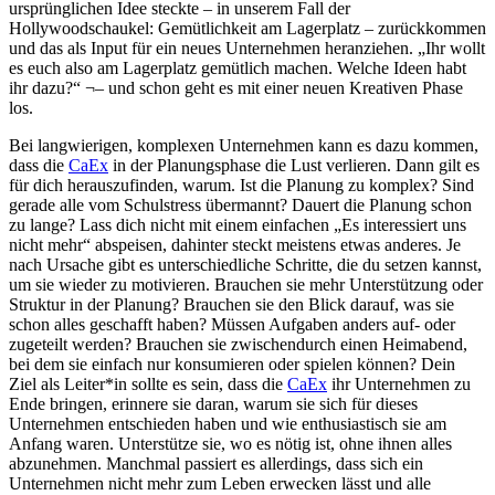
ursprünglichen Idee steckte – in unserem Fall der
Hollywoodschaukel: Gemütlichkeit am Lagerplatz – zurückkommen
und das als Input für ein neues Unternehmen heranziehen. „Ihr wollt
es euch also am Lagerplatz gemütlich machen. Welche Ideen habt
ihr dazu?“ ¬– und schon geht es mit einer neuen Kreativen Phase
los.
Bei langwierigen, komplexen Unternehmen kann es dazu kommen,
dass die
CaEx
in der Planungsphase die Lust verlieren. Dann gilt es
für dich herauszufinden, warum. Ist die Planung zu komplex? Sind
gerade alle vom Schulstress übermannt? Dauert die Planung schon
zu lange? Lass dich nicht mit einem einfachen „Es interessiert uns
nicht mehr“ abspeisen, dahinter steckt meistens etwas anderes. Je
nach Ursache gibt es unterschiedliche Schritte, die du setzen kannst,
um sie wieder zu motivieren. Brauchen sie mehr Unterstützung oder
Struktur in der Planung? Brauchen sie den Blick darauf, was sie
schon alles geschafft haben? Müssen Aufgaben anders auf- oder
zugeteilt werden? Brauchen sie zwischendurch einen Heimabend,
bei dem sie einfach nur konsumieren oder spielen können? Dein
Ziel als Leiter*in sollte es sein, dass die
CaEx
ihr Unternehmen zu
Ende bringen, erinnere sie daran, warum sie sich für dieses
Unternehmen entschieden haben und wie enthusiastisch sie am
Anfang waren. Unterstütze sie, wo es nötig ist, ohne ihnen alles
abzunehmen. Manchmal passiert es allerdings, dass sich ein
Unternehmen nicht mehr zum Leben erwecken lässt und alle