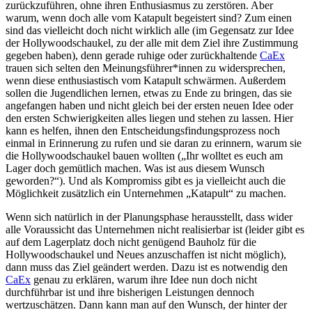
zurückzuführen, ohne ihren Enthusiasmus zu zerstören. Aber
warum, wenn doch alle vom Katapult begeistert sind? Zum einen
sind das vielleicht doch nicht wirklich alle (im Gegensatz zur Idee
der Hollywoodschaukel, zu der alle mit dem Ziel ihre Zustimmung
gegeben haben), denn gerade ruhige oder zurückhaltende
CaEx
trauen sich selten den Meinungsführer*innen zu widersprechen,
wenn diese enthusiastisch vom Katapult schwärmen. Außerdem
sollen die Jugendlichen lernen, etwas zu Ende zu bringen, das sie
angefangen haben und nicht gleich bei der ersten neuen Idee oder
den ersten Schwierigkeiten alles liegen und stehen zu lassen. Hier
kann es helfen, ihnen den Entscheidungsfindungsprozess noch
einmal in Erinnerung zu rufen und sie daran zu erinnern, warum sie
die Hollywoodschaukel bauen wollten („Ihr wolltet es euch am
Lager doch gemütlich machen. Was ist aus diesem Wunsch
geworden?“). Und als Kompromiss gibt es ja vielleicht auch die
Möglichkeit zusätzlich ein Unternehmen „Katapult“ zu machen.
Wenn sich natürlich in der Planungsphase herausstellt, dass wider
alle Voraussicht das Unternehmen nicht realisierbar ist (leider gibt es
auf dem Lagerplatz doch nicht genügend Bauholz für die
Hollywoodschaukel und Neues anzuschaffen ist nicht möglich),
dann muss das Ziel geändert werden. Dazu ist es notwendig den
CaEx
genau zu erklären, warum ihre Idee nun doch nicht
durchführbar ist und ihre bisherigen Leistungen dennoch
wertzuschätzen. Dann kann man auf den Wunsch, der hinter der