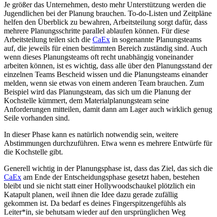
Je größer das Unternehmen, desto mehr Unterstützung werden die
Jugendlichen bei der Planung brauchen. To-do-Listen und Zeitpläne
helfen den Überblick zu bewahren, Arbeitsteilung sorgt dafür, dass
mehrere Planungsschritte parallel ablaufen können. Für diese
Arbeitsteilung teilen sich die
CaEx
in sogenannte Planungsteams
auf, die jeweils für einen bestimmten Bereich zuständig sind. Auch
wenn dieses Planungsteams oft recht unabhängig voneinander
arbeiten können, ist es wichtig, dass alle über den Planungsstand der
einzelnen Teams Bescheid wissen und die Planungsteams einander
melden, wenn sie etwas von einem anderen Team brauchen. Zum
Beispiel wird das Planungsteam, das sich um die Planung der
Kochstelle kümmert, dem Materialplanungsteam seine
Anforderungen mitteilen, damit dann am Lager auch wirklich genug
Seile vorhanden sind.
In dieser Phase kann es natürlich notwendig sein, weitere
Abstimmungen durchzuführen. Etwa wenn es mehrere Entwürfe für
die Kochstelle gibt.
Generell wichtig in der Planungsphase ist, dass das Ziel, das sich die
CaEx
am Ende der Entscheidungsphase gesetzt haben, bestehen
bleibt und sie nicht statt einer Hollywoodschaukel plötzlich ein
Katapult planen, weil ihnen die Idee dazu gerade zufällig
gekommen ist. Da bedarf es deines Fingerspitzengefühls als
Leiter*in, sie behutsam wieder auf den ursprünglichen Weg