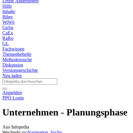
Letzte Änderungen
Hilfe
Inhalte
Biber
WiWö
GuSp
CaEx
RaRo
GL
Fachwissen
Themenbehelfe
Methodensuche
Diskussion
Versionsgeschichte
Neu laden
Anmelden
PPÖ Login
Unternehmen - Planungsphase
Aus Infopedia
Wechseln zu:
Navigation
,
Suche