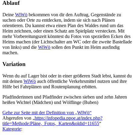
Ablauf
Deine
WiWö
bekommen von dir den Auftrag, Gegenstände zu
suchen oder Orte zu entdecken, indem sie sich nach Plänen
orientieren. Du kannst etwa einen Plan des Waldes rund um das
Heim zeichnen, oder einen Schatz am Spielplatz verstecken. Mit
mehr Vorbereitungszeit könntest du Fotos von speziellen Ecken des
Heims machen (der Lichtschalter am WC oder die zweite Bastellade
von links) und die
WiWö
sollen den Punkt im Heim ausfindig
machen.
Variation
Wenn du auf Lager bist oder in einer größeren Stadt lebst, kannst du
mit deinen
WiWö
auch öffentliche Verkehrsmittel nutzen und ihre
Hilfe bei Fahrplänen und Routenplanung erbitten.
Pfadfinderinnen und Pfadfinder zwischen sieben und zehn Jahren
heißen Wichtel (Mädchen) und Wölflinge (Buben)
Gehe zur Seite mit der Definition von „WiWö“
Abgerufen von „
https://infopedia.ppoe.at/index.php?
title=Methode:Pläne,_Fotos,_Karten&oldid=11655
“
Kategorie
: