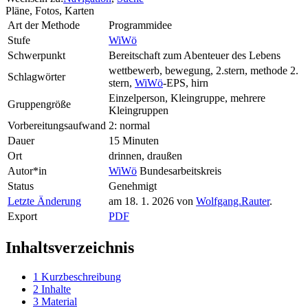
Pläne, Fotos, Karten
Art der Methode
Programmidee
Stufe
WiWö
Schwerpunkt
Bereitschaft zum Abenteuer des Lebens
wettbewerb, bewegung, 2.stern, methode 2.
Schlagwörter
stern,
WiWö
-EPS, hirn
Einzelperson, Kleingruppe, mehrere
Gruppengröße
Kleingruppen
Vorbereitungsaufwand
2: normal
Dauer
15 Minuten
Ort
drinnen, draußen
Autor*in
WiWö
Bundesarbeitskreis
Status
Genehmigt
Letzte Änderung
am 18. 1. 2026 von
Wolfgang.Rauter
.
Export
PDF
Inhaltsverzeichnis
1
Kurzbeschreibung
2
Inhalte
3
Material