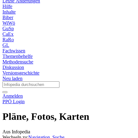
Letzte Änderungen
Hilfe
Inhalte
Biber
WiWö
GuSp
CaEx
RaRo
GL
Fachwissen
Themenbehelfe
Methodensuche
Diskussion
Versionsgeschichte
Neu laden
Anmelden
PPÖ Login
Pläne, Fotos, Karten
Aus Infopedia
Wechseln zu:
Navigation
,
Suche