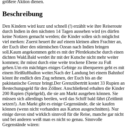
größere Aktion dienen.
Beschreibung
Den Kindern wird kurz und schnell (!) erzählt wie ihre Reiseroute
durch Indien in den nächsten 14 Tagen aussehen wird (es dürfen
keine Notizen gemacht werden; die Kinder sollen sich möglichst
viel merken: Zuerst heuert ihr auf einem kleinen alten Frachter an,
der Euch über den stürmischen Ozean nach Indien bringen
soll.Kaum angekommen geht es mit der Pferdekutsche durch einen
dichten Wald.Bald werdet ihr mit der Kutsche nicht mehr weiter
kommen; ihr müsst durch eine weite trockene Ebene zu Fuß
gehen.Um ein mächtiges eisiges Gebirge zu überqueren geht es mit
einem Heißluftballon weiter.Nach der Landung bei einem Bahnhof
könnt ihr endlich den Zug nehmen, der Euch bis an die
pakistanische Grenze bringt.Der Grenzübertritt kostet 33 Rupien an
Bestechungsgeld für den Zöllner. Anschließend erhalten die Kinder
200 Rupien (Spielgeld), die sie am Markt ausgeben können. Sie
müssen sich allerdings beeilen, weil das Schiff bald fährt (Zeitlimit
setzen!). Am Markt gibt es einige Gegenstände, die sie kaufen
können (wenn nicht vorhanden aus Karton ausgeschnitten). Nur
einige davon sind wirklich sinnvoll für die Reise, manche gar nicht
und bei anderen weiß man es nicht so genau. Sinnvolle
Gegenstände wären: