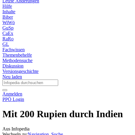
Letzte Änderungen
Hilfe
Inhalte
Biber
WiWö
GuSp
CaEx
RaRo
GL
Fachwissen
Themenbehelfe
Methodensuche
Diskussion
Versionsgeschichte
Neu laden
Anmelden
PPÖ Login
Mit 200 Rupien durch Indien
Aus Infopedia
Wechseln zu:
Navigation
,
Suche