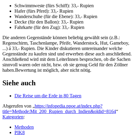
Schwimmweste (fürs Schiff): 33,- Rupien
Hafer (fürs Pferd): 33,- Rupien
Wanderschuhe (für die Ebene): 33,- Rupien
Decke (für den Ballon): 33,- Rupien
Fahrkarte (für den Zug): 33,- Rupien
Die anderen Gegenstände können beliebig gewählt sein (z.B.:
Regenschirm, Taschenlampe, Pfeife, Wanderstock, Hut, Gameboy,
...) á 33,- Rupien. Die Kinder diskutieren untereinander welche
Gegenstände zu kaufen sind und erwerben diese auch anschließend.
Anschließend wird mit dem LeiterInnen besprochen, ob die Sachen
sinnvoll waren oder nicht, bzw. ob sie genug Geld für den Zöllner
haben.Bewertung ist möglich, aber nicht nötig.
Siehe auch
Die Reise um die Erde in 80 Tagen
Abgerufen von „
https://infopedia.ppoe.at/index.php?
title=Methode:Mit_200_Rupien_durch_Indien&oldid=8164
“
Kategorien
:
Methoden
PIK8