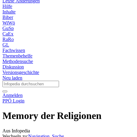
Letzte Änderungen
Hilfe
Inhalte
Biber
WiWö
GuSp
CaEx
RaRo
GL
Fachwissen
Themenbehelfe
Methodensuche
Diskussion
Versionsgeschichte
Neu laden
Anmelden
PPÖ Login
Memory der Religionen
Aus Infopedia
Wechseln zu:
Navigation
,
Suche