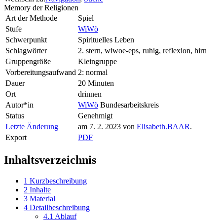
Memory der Religionen
Art der Methode
Spiel
Stufe
WiWö
Schwerpunkt
Spirituelles Leben
Schlagwörter
2. stern, wiwoe-eps, ruhig, reflexion, hirn
Gruppengröße
Kleingruppe
Vorbereitungsaufwand
2: normal
Dauer
20 Minuten
Ort
drinnen
Autor*in
WiWö
Bundesarbeitskreis
Status
Genehmigt
Letzte Änderung
am 7. 2. 2023 von
Elisabeth.BAAR
.
Export
PDF
Inhaltsverzeichnis
1
Kurzbeschreibung
2
Inhalte
3
Material
4
Detailbeschreibung
4.1
Ablauf