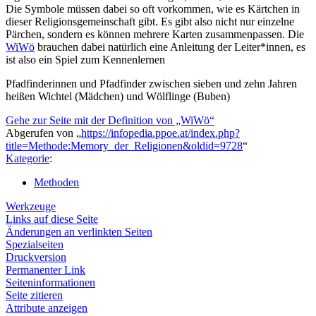
Die Symbole müssen dabei so oft vorkommen, wie es Kärtchen in
dieser Religionsgemeinschaft gibt. Es gibt also nicht nur einzelne
Pärchen, sondern es können mehrere Karten zusammenpassen. Die
WiWö
brauchen dabei natürlich eine Anleitung der Leiter*innen, es
ist also ein Spiel zum Kennenlernen
Pfadfinderinnen und Pfadfinder zwischen sieben und zehn Jahren
heißen Wichtel (Mädchen) und Wölflinge (Buben)
Gehe zur Seite mit der Definition von „WiWö“
Abgerufen von „
https://infopedia.ppoe.at/index.php?
title=Methode:Memory_der_Religionen&oldid=9728
“
Kategorie
:
Methoden
Werkzeuge
Links auf diese Seite
Änderungen an verlinkten Seiten
Spezialseiten
Druckversion
Permanenter Link
Seiten­­informationen
Seite zitieren
Attribute anzeigen