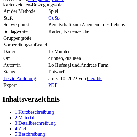
Kartenzeichen-Bewegungsspiel
Art der Methode
Spiel
Stufe
GuSp
Schwerpunkt
Bereitschaft zum Abenteuer des Lebens
Schlagwörter
Karten, Kartenzeichen
Gruppengröße
Vorbereitungsaufwand
Dauer
15 Minuten
Ort
drinnen, draußen
Autor*in
Lo Hufnagl und Andreas Furm
Status
Entwurf
Letzte Änderung
am 3. 10. 2022 von
Geralds
.
Export
PDF
Inhaltsverzeichnis
1
Kurzbeschreibung
2
Material
3
Detailbeschreibung
4
Ziel
5
Beschreibung