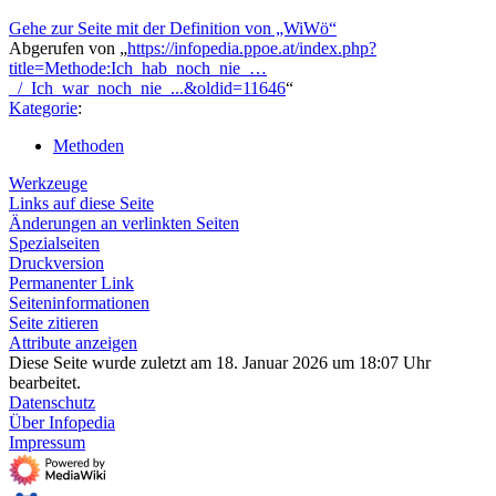
Gehe zur Seite mit der Definition von „WiWö“
Abgerufen von „
https://infopedia.ppoe.at/index.php?
title=Methode:Ich_hab_noch_nie_…
_/_Ich_war_noch_nie_...&oldid=11646
“
Kategorie
:
Methoden
Werkzeuge
Links auf diese Seite
Änderungen an verlinkten Seiten
Spezialseiten
Druckversion
Permanenter Link
Seiten­­informationen
Seite zitieren
Attribute anzeigen
Diese Seite wurde zuletzt am 18. Januar 2026 um 18:07 Uhr
bearbeitet.
Datenschutz
Über Infopedia
Impressum