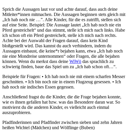
Sprich die Aussagen laut vor und achte darauf, dass auch deine
Mitleiter*innen mitmachen. Die Aussagen beginnen stets gleich mit
„Ich hab noch nie …”. Alle Kinder, für die es zutrifft, stellen sich
auf eine Seite. Beispiel: Die Aussage lautet „Ich hab noch nie ein
Pferd gestreichelt“ und das stimmt, stelle ich mich nach links. Habe
ich schon oft ein Pferd gestreichelt, stelle ich mich nach rechts.
Achte bei der Auswahl der Fragen darauf, dass kein Kind
bloßgestellt wird. Das kannst du auch verhindern, indem du
Aussagen einbaust, die keine*r bejahen kann, etwa „Ich hab noch
nie eine Mondreise unternommen“ oder Fragen, die alle bejahen
können. Wenn du merkst dass deine
WiWö
das sprachlich zu
schwierig finden, baue das Spiel um zu „Ich hab schon oft…“.
Beispiele für Fragen: • Ich hab noch nie mit einem scharfen Messer
geschnitten. • Ich bin noch nie in einem Flugzeug gesessen. • Ich
hab noch nie indisches Essen gegessen.
Anschließend fragst du die Kinder, die die Frage bejahen konnte,
wie es ihnen gefallen hat bzw. was das Besondere daran war. So
motivierst du die anderen Kinder, es vielleicht auch einmal
auszuprobieren.
Pfadfinderinnen und Pfadfinder zwischen sieben und zehn Jahren
heißen Wichtel (Mädchen) und Wölflinge (Buben)