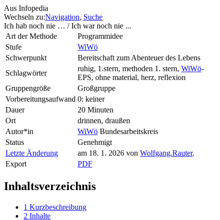
Aus Infopedia
Wechseln zu:
Navigation
,
Suche
Ich hab noch nie … / Ich war noch nie ...
Art der Methode
Programmidee
Stufe
WiWö
Schwerpunkt
Bereitschaft zum Abenteuer des Lebens
ruhig, 1.stern, methoden 1. stern,
WiWö
-
Schlagwörter
EPS, ohne material, herz, reflexion
Gruppengröße
Großgruppe
Vorbereitungsaufwand
0: keiner
Dauer
20 Minuten
Ort
drinnen, draußen
Autor*in
WiWö
Bundesarbeitskreis
Status
Genehmigt
Letzte Änderung
am 18. 1. 2026 von
Wolfgang.Rauter
.
Export
PDF
Inhaltsverzeichnis
1
Kurzbeschreibung
2
Inhalte