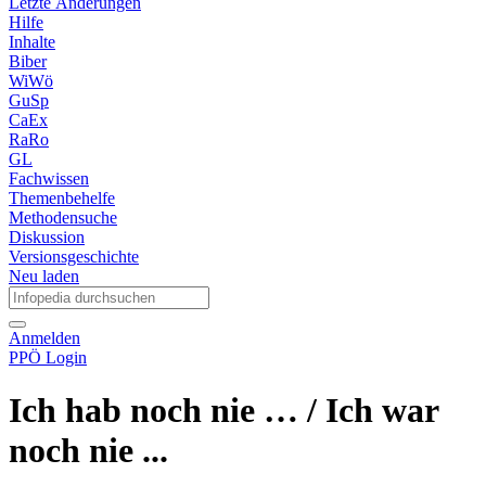
Letzte Änderungen
Hilfe
Inhalte
Biber
WiWö
GuSp
CaEx
RaRo
GL
Fachwissen
Themenbehelfe
Methodensuche
Diskussion
Versionsgeschichte
Neu laden
Anmelden
PPÖ Login
Ich hab noch nie … / Ich war
noch nie ...