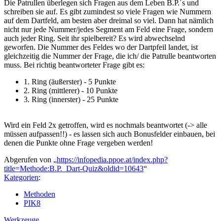
Die Patrullen überlegen sich Fragen aus dem Leben B.P.´s und
schreiben sie auf. Es gibt zumindest so viele Fragen wie Nummern
auf dem Dartfeld, am besten aber dreimal so viel. Dann hat nämlich
nicht nur jede Nummer/jedes Segment am Feld eine Frage, sondern
auch jeder Ring. Seit ihr spielbereit? Es wird abwechselnd
geworfen. Die Nummer des Feldes wo der Dartpfeil landet, ist
gleichzeitig die Nummer der Frage, die ich/ die Patrulle beantworten
muss. Bei richtig beantworteter Frage gibt es:
1. Ring (äußerster) - 5 Punkte
2. Ring (mittlerer) - 10 Punkte
3. Ring (innerster) - 25 Punkte
Wird ein Feld 2x getroffen, wird es nochmals beantwortet (-> alle
müssen aufpassen!!) - es lassen sich auch Bonusfelder einbauen, bei
denen die Punkte ohne Frage vergeben werden!
Abgerufen von „
https://infopedia.ppoe.at/index.php?
title=Methode:B.P._Dart-Quiz&oldid=10643
“
Kategorien
:
Methoden
PIK8
Werkzeuge