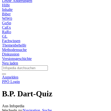
Letzte Änderungen
Hilfe
Inhalte
Biber
WiWö
GuSp
CaEx
RaRo
GL
Fachwissen
Themenbehelfe
Methodensuche
Diskussion
Versionsgeschichte
Neu laden
Anmelden
PPÖ Login
B.P. Dart-Quiz
Aus Infopedia
Wechseln zu:
Navigation
,
Suche