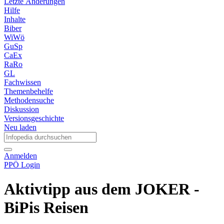
Letzte Änderungen
Hilfe
Inhalte
Biber
WiWö
GuSp
CaEx
RaRo
GL
Fachwissen
Themenbehelfe
Methodensuche
Diskussion
Versionsgeschichte
Neu laden
Anmelden
PPÖ Login
Aktivtipp aus dem JOKER -
BiPis Reisen