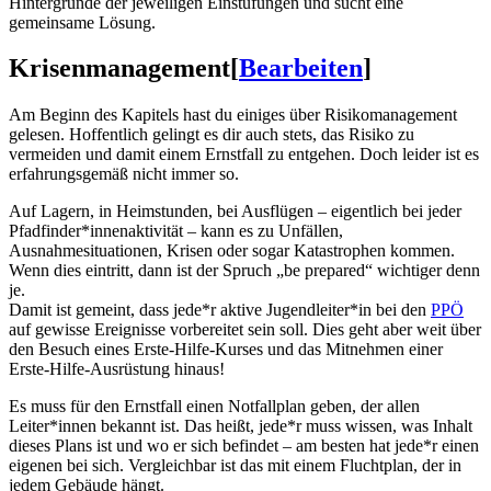
Hintergründe der jeweiligen Einstufungen und sucht eine
gemeinsame Lösung.
Krisenmanagement
[
Bearbeiten
]
Am Beginn des Kapitels hast du einiges über Risikomanagement
gelesen. Hoffentlich gelingt es dir auch stets, das Risiko zu
vermeiden und damit einem Ernstfall zu entgehen. Doch leider ist es
erfahrungsgemäß nicht immer so.
Auf Lagern, in Heimstunden, bei Ausflügen – eigentlich bei jeder
Pfadfinder*innenaktivität – kann es zu Unfällen,
Ausnahmesituationen, Krisen oder sogar Katastrophen kommen.
Wenn dies eintritt, dann ist der Spruch „be prepared“ wichtiger denn
je.
Damit ist gemeint, dass jede*r aktive Jugendleiter*in bei den
PPÖ
auf gewisse Ereignisse vorbereitet sein soll. Dies geht aber weit über
den Besuch eines Erste-Hilfe-Kurses und das Mitnehmen einer
Erste-Hilfe-Ausrüstung hinaus!
Es muss für den Ernstfall einen Notfallplan geben, der allen
Leiter*innen bekannt ist. Das heißt, jede*r muss wissen, was Inhalt
dieses Plans ist und wo er sich befindet – am besten hat jede*r einen
eigenen bei sich. Vergleichbar ist das mit einem Fluchtplan, der in
jedem Gebäude hängt.