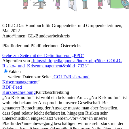
GOLD-Das Handbuch für Gruppenleiter und Gruppenleiterinnen,
Mai 2022
Autor*innen: GL-Bundesarbeitskreis
Pfadfinder und Pfadfinderinnen Österreichs
Gehe zur Seite mit der Definition von „PPÖ“
Abgerufen von „
https://infopedia.ppoe.at/index.php?title=GOLD-
Risiko-_und_Krisenmanagement&oldid=7323
“
Fakten
… weitere Daten zur Seite „
GOLD-Risiko- und
Krisenmanagement
“
RDF-Feed
Kurzbeschreibung
Kurzbeschreibung
„No Risk no fun“ ist wohl ein bekannter Au
…
„No Risk no fun“ ist
wohl ein bekannter Ausspruch in unserer Gesellschaft. Bei
genauerer Betrachtung der Aussage musste man aber feststellen,
dass Spaß relativ leicht definiert ist, hingegen Risiken sehr
unterschiedlich eingeschätzt werden.</br></br>In unserer
Pfadfinder*innenbewegung beschäftigen wir uns sehr stark mit der
Erlebnis- bzw. Abenteuerpädagogik. Alle unsere Aktivitäten, ganz