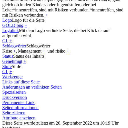
gleich ob in den Kinder- oder Jugendstufen oder bei
Leiter*innentreffen, sind mit Risiken verbunden.
*innentreffen, sind
mit Risiken verbunden.
+
Logo
Logo für die Seite
GOLD.png
+
Logolink
Mit dem Logo verlinkte Seite, die bei Klick darauf
aufgerufen wird
GL
+
Schlagwörter
Schlagwörter
Krise
+
,
Management
+
und
risiko
+
Status
Status des Inhalts
Genehmigt
+
Stufe
Stufe
GL
+
Werkzeuge
Links auf diese Seite
Änderungen an verlinkten Seiten
Spezialseiten
Druckversion
Permanenter Link
Seiten­­informationen
Seite zitieren
Attribute anzeigen
Diese Seite wurde zuletzt am 20. September 2022 um 10:19 Uhr