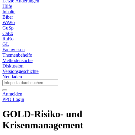
Letzte Änderungen
Hilfe
Inhalte
Biber
WiWö
GuSp
CaEx
RaRo
GL
Fachwissen
Themenbehelfe
Methodensuche
Diskussion
Versionsgeschichte
Neu laden
Anmelden
PPÖ Login
GOLD-Risiko- und
Krisenmanagement