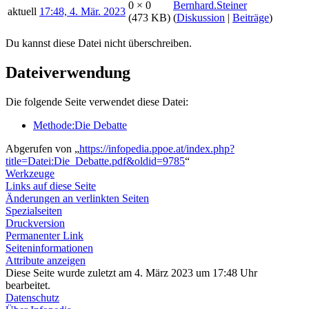
0 × 0
Bernhard.Steiner
aktuell
17:48, 4. Mär. 2023
(473 KB)
(
Diskussion
|
Beiträge
)
Du kannst diese Datei nicht überschreiben.
Dateiverwendung
Die folgende Seite verwendet diese Datei:
Methode:Die Debatte
Abgerufen von „
https://infopedia.ppoe.at/index.php?
title=Datei:Die_Debatte.pdf&oldid=9785
“
Werkzeuge
Links auf diese Seite
Änderungen an verlinkten Seiten
Spezialseiten
Druckversion
Permanenter Link
Seiten­­informationen
Attribute anzeigen
Diese Seite wurde zuletzt am 4. März 2023 um 17:48 Uhr
bearbeitet.
Datenschutz