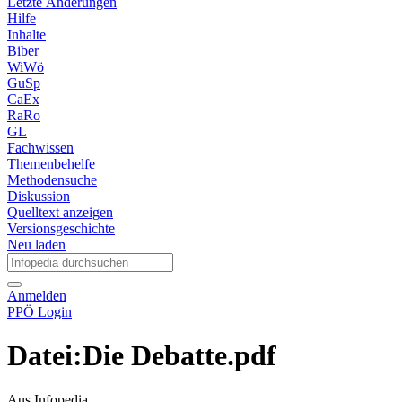
Letzte Änderungen
Hilfe
Inhalte
Biber
WiWö
GuSp
CaEx
RaRo
GL
Fachwissen
Themenbehelfe
Methodensuche
Diskussion
Quelltext anzeigen
Versionsgeschichte
Neu laden
Anmelden
PPÖ Login
Datei
:
Die Debatte.pdf
Aus Infopedia